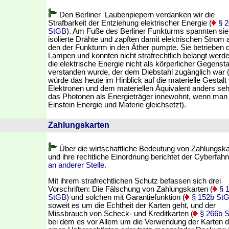
Den Berliner Laubenpiepern verdanken wir die
Strafbarkeit der Entziehung elektrischer Energie (
§ 2
StGB
). Am Fuße des Berliner Funkturms spannten sie
isolierte Drähte und zapften damit elektrischen Strom 
den der Funkturm in den Äther pumpte. Sie betrieben 
Lampen und konnten nicht strafrechtlich belangt werde
die elektrische Energie nicht als körperlicher Gegenst
verstanden wurde, der dem Diebstahl zugänglich war (
würde das heute im Hinblick auf die materielle Gestalt
Elektronen und dem materiellen Äquivalent anders se
das Photonen als Energieträger innewohnt, wenn man
Einstein Energie und Materie gleichsetzt).
Zahlungskarten
Über die wirtschaftliche Bedeutung von Zahlungska
und ihre rechtliche Einordnung berichtet der Cyberfah
an anderer Stelle
.
Mit ihrem strafrechtlichen Schutz befassen sich drei
Vorschriften: Die Fälschung von Zahlungskarten (
§ 
StGB
) und solchen mit Garantiefunktion (
§ 152b St
soweit es um die Echtheit der Karten geht, und der
Missbrauch von Scheck- und Kreditkarten (
§ 266b 
bei dem es vor Allem um die Verwendung der Karten 