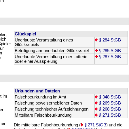
 im
Glückspiel
len,
sich
Unerlaubte Veranstaltung eines
§ 284 StGB
pieler
Glücksspiels
für
Beteiligung am unerlaubten Glücksspiel
§ 285 StGB
en
Unerlaubte Veranstaltung einer Lotterie
§ 287 StGB
e
oder einer Ausspielung
2
Urkunden und Dateien
ht im
Falschbeurkundung im Amt
§ 348 StGB
Fälschung beweiserheblicher Daten
§ 269 StGB
Fälschung technischer Aufzeichnungen
§ 268 StGB
er
Mittelbare Falschbeurkundung
§ 271 StGB
mmen
Die mittelbare Falschbeurkundung (
§ 271 StGB
) und die