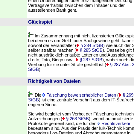
einen Unberechtigten oder trotz mangelnder Deckung
Vertragsverhältnis zwischen dem Inhaber und der
ausstellenden Bank geht.
Glückspiel
Im Zusammenhang mit nicht lizensierten Glückspie
bei denen es um Geld- oder Sachgewinne geht, kann 
sowohl der Veranstalter (
§ 284 StGB
) wie auch der S
selber strafbar machen (
§ 285 StGB
). Dasselbe gilt 
nicht ausdrücklich erlaubte Lotterien und Ausspielung
(Lotto, Toto, Bingo usw.,
§ 287 StGB
), wobei auch di
Werbung für sie unter Strafe gestellt ist (
§ 287 Abs. 
StGB
).
Richtigkeit von Dateien
Die
Fälschung beweiserheblicher Daten
(
§ 269
StGB
) ist eine zentrale Vorschrift aus dem IT-Strafrec
engeren Sinne.
Sie wird begleitet vom Verbot der Fälschung technisch
Aufzeichnungen (
§ 268 StGB
), womit automatisierte
Protokolle gemeint sind, die für den
Rechtsverkehr
bedeutsam sind. Aus der Praxis der IuK-Technik ko
besonders Log-Dateien und Abrechnungssysteme in