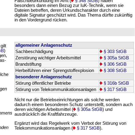
Falschbeurkundung im Amt (
§ 348 StGB
) haben
besonders dann einen Bezug zur IuK-Technik, wenn sie
Dateien betreffen, deren Urkundscharakter durch eine
digitale Signatur geschützt wird. Das Thema dürfte zukünftig
in den Vordergrund rücken.
allgemeiner Anlagenschutz
 gilt
GB
)
Sachbeschädigung
§ 303 StGB
gen,
Zerstörung wichtiger Arbeitsmittel
§ 305a StGB
as-
Brandstiftung
§ 306 StGB
Herbeiführen einer Sprengstoffexplosion
§ 308 StGB
lche
besonderer Anlagenschutz
Störung öffentlicher Betriebe
§ 316b StGB
ngen
Störung von Telekommunikationsanlagen
§ 317 StGB
Nicht nur die Betriebseinrichtungen als solche werden
dadurch einem besonderen Schutz unterstellt, sondern auch
deren wichtigen Arbeitsmittel (
§ 305a StGB
) und
ehmens
ausdrücklich die Kraftfahrzeuge.
Ergänzt wird das Regelwerk vom Verbot der Störung von
enden
Telekommunikationsanlagen (
§ 317 StGB
).