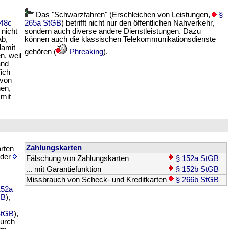
Das "Schwarzfahren" (Erschleichen von Leistungen,
§
48c
265a StGB
) betrifft nicht nur den öffentlichen Nahverkehr,
 nicht
sondern auch diverse andere Dienstleistungen. Dazu
ab,
können auch die klassischen Telekommunikationsdienste
damit
gehören (
Phreaking
).
n, weil
and
ich
 von
hen,
 mit
Zahlungskarten
rten
nder
Fälschung von Zahlungskarten
§ 152a StGB
... mit Garantiefunktion
§ 152b StGB
Missbrauch von Scheck- und Kreditkarten
§ 266b StGB
152a
GB
),
StGB
),
durch